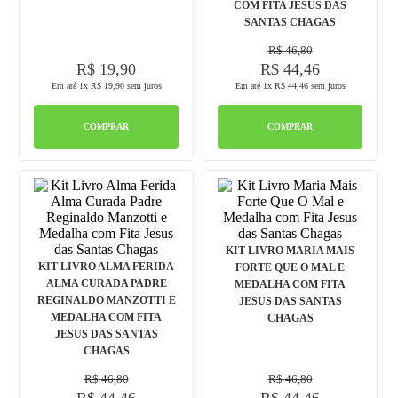
COM FITA JESUS DAS
8
º
pulseira
SANTAS CHAGAS
9
º
capelinha jesus santas chagas
R$
46
,
80
R$
19
,
90
R$
44
,
46
10
º
medalha são bento
Em até
1
x
R$
19
,
90
sem juros
Em até
1
x
R$
44
,
46
sem juros
COMPRAR
COMPRAR
KIT LIVRO MARIA MAIS
KIT LIVRO ALMA FERIDA
FORTE QUE O MAL E
ALMA CURADA PADRE
MEDALHA COM FITA
REGINALDO MANZOTTI E
JESUS DAS SANTAS
MEDALHA COM FITA
CHAGAS
JESUS DAS SANTAS
CHAGAS
R$
46
,
80
R$
46
,
80