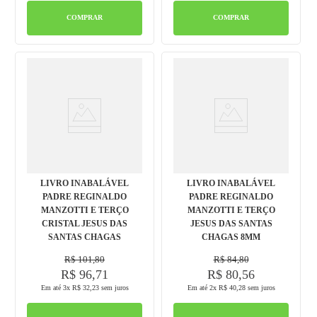
COMPRAR
COMPRAR
LIVRO INABALÁVEL
LIVRO INABALÁVEL
PADRE REGINALDO
PADRE REGINALDO
MANZOTTI E TERÇO
MANZOTTI E TERÇO
CRISTAL JESUS DAS
JESUS DAS SANTAS
SANTAS CHAGAS
CHAGAS 8MM
R$
101
,
80
R$
84
,
80
R$
96
,
71
R$
80
,
56
Em até
3
x
R$
32
,
23
sem juros
Em até
2
x
R$
40
,
28
sem juros