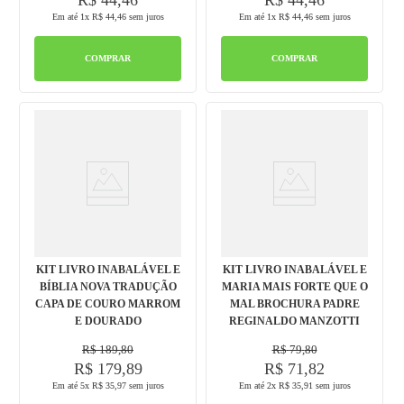
R$
44
,
46
R$
44
,
46
Em até
1
x
R$
44
,
46
sem juros
Em até
1
x
R$
44
,
46
sem juros
COMPRAR
COMPRAR
KIT LIVRO INABALÁVEL E
KIT LIVRO INABALÁVEL E
BÍBLIA NOVA TRADUÇÃO
MARIA MAIS FORTE QUE O
CAPA DE COURO MARROM
MAL BROCHURA PADRE
E DOURADO
REGINALDO MANZOTTI
R$
189
,
80
R$
79
,
80
R$
179
,
89
R$
71
,
82
Em até
5
x
R$
35
,
97
sem juros
Em até
2
x
R$
35
,
91
sem juros