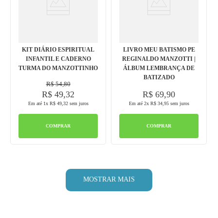
KIT DIÁRIO ESPIRITUAL
LIVRO MEU BATISMO PE
INFANTIL E CADERNO
REGINALDO MANZOTTI |
TURMA DO MANZOTTINHO
ÁLBUM LEMBRANÇA DE
BATIZADO
R$
54
,
80
R$
49
,
32
R$
69
,
90
Em até
1
x
R$
49
,
32
sem juros
Em até
2
x
R$
34
,
95
sem juros
COMPRAR
COMPRAR
MOSTRAR MAIS