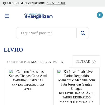
ACESSE AQUI.
QUER SER UM REVENDEDOR?
0
O que você procura?
TERMOS MAIS BUSCADOS
LIVRO
1
º
terço jesus santas chagas
2
º
terço santas chagas
FILTRAR
ORDENAR POR
MAIS RECENTES
3
º
biblia
4
º
quaresma são miguel
CADERNO JESUS DAS
5
º
escapulário
SANTAS CHAGAS CAPA
AZUL
6
º
camiseta
KIT LIVRO INABALÁVEL
PADRE REGINALDO
7
º
jesus santa chagas
MANZOTTI E MEDALHA