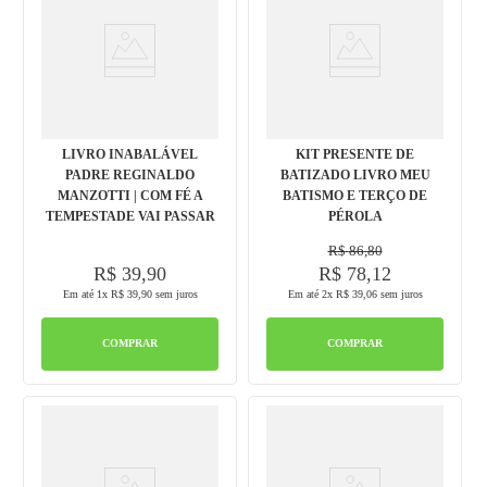
LIVRO INABALÁVEL
KIT PRESENTE DE
PADRE REGINALDO
BATIZADO LIVRO MEU
MANZOTTI | COM FÉ A
BATISMO E TERÇO DE
TEMPESTADE VAI PASSAR
PÉROLA
R$
86
,
80
R$
39
,
90
R$
78
,
12
Em até
1
x
R$
39
,
90
sem juros
Em até
2
x
R$
39
,
06
sem juros
COMPRAR
COMPRAR