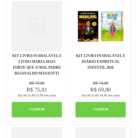
KIT LIVRO INABALÁVEL E
KIT LIVRO INABALÁVEL E
LIVRO MARIA MAIS
DIÁRIO ESPIRITUAL
FORTE QUE O MAL PADRE
INFANTIL 2026
REGINALDO MANZOTTI
R$
79
,
80
R$
74
,
80
R$
75
,
81
R$
69
,
80
Em até
2
x
R$
37
,
90
sem juros
Em até
2
x
R$
34
,
90
sem juros
COMPRAR
COMPRAR