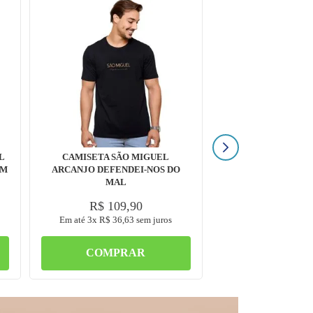
L
CAMISETA SÃO MIGUEL
MM
ARCANJO DEFENDEI-NOS DO
MAL
R$
109
,
90
Em até
3
x
R$
36
,
63
sem juros
COMPRAR