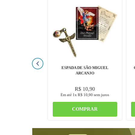
ESPADA DE SÃO MIGUEL
ARCANJO
R$
10
,
90
Em até
1
x
R$
10
,
90
sem juros
COMPRAR