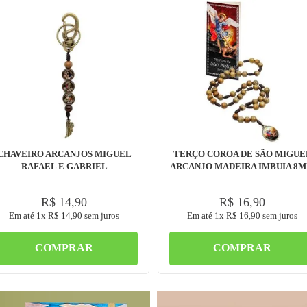
CHAVEIRO ARCANJOS MIGUEL
TERÇO COROA DE SÃO MIGUE
RAFAEL E GABRIEL
ARCANJO MADEIRA IMBUIA 8
R$
14
,
90
R$
16
,
90
Em até
1
x
R$
14
,
90
sem juros
Em até
1
x
R$
16
,
90
sem juros
COMPRAR
COMPRAR