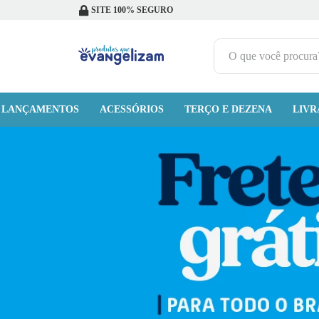
SITE 100% SEGURO
O que você procura?
TERMOS MAIS BUSCADOS
LANÇAMENTOS
ACESSÓRIOS
1
º
terço jesus santas chagas
TERÇO E DEZENA
LIVR
2
º
terço santas chagas
3
º
biblia
4
º
quaresma são miguel
5
º
camiseta
6
º
escapulário
7
º
jesus santa chagas
8
º
terços
9
º
capelinha jesus santas chagas