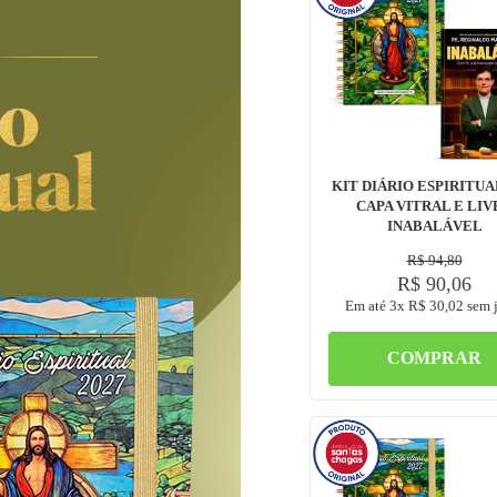
KIT DIÁRIO ESPIRITUA
CAPA VITRAL E LIV
INABALÁVEL
R$
94
,
80
R$
90
,
06
Em até
3
x
R$
30
,
02
sem j
COMPRAR