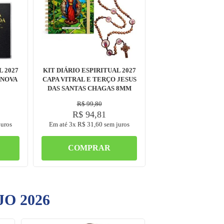
L 2027
KIT DIÁRIO ESPIRITUAL 2027
 NOVA
CAPA VITRAL E TERÇO JESUS
DAS SANTAS CHAGAS 8MM
R$
99
,
80
R$
94
,
81
uros
Em até
3
x
R$
31
,
60
sem juros
COMPRAR
O 2026