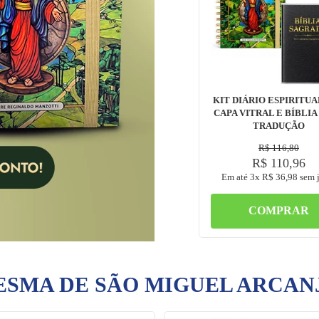
KIT DIÁRIO ESPIRITUA
CAPA VITRAL E BÍBLIA
TRADUÇÃO
R$
116
,
80
R$
110
,
96
Em até
3
x
R$
36
,
98
sem j
COMPRAR
SMA DE SÃO MIGUEL ARCANJ