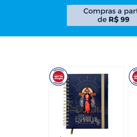
10
º
pulseira