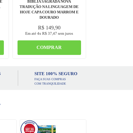
RE
BÍBLIA SAGRADA NOVA
A
TRADUÇÃO NA LINGUAGEM DE
HOJE CAPA COURO MARROM E
DOURADO
R$
149
,
90
Em até
4
x
R$
37
,
47
sem juros
COMPRAR
S
SITE 100% SEGURO
FAÇA SUAS COMPRAS
COM TRANQUILIDADE
7