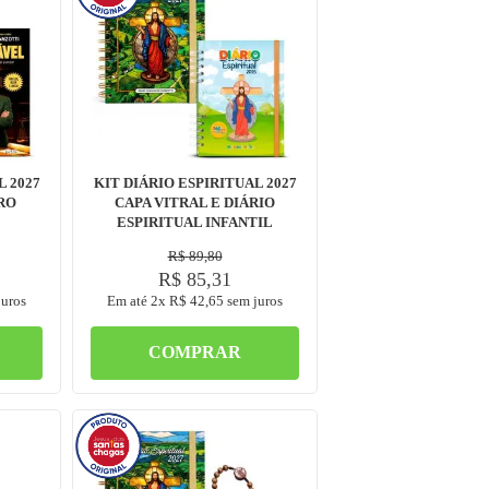
L 2027
KIT DIÁRIO ESPIRITUAL 2027
RO
CAPA VITRAL E DIÁRIO
ESPIRITUAL INFANTIL
R$
89
,
80
R$
85
,
31
uros
Em até
2
x
R$
42
,
65
sem juros
COMPRAR