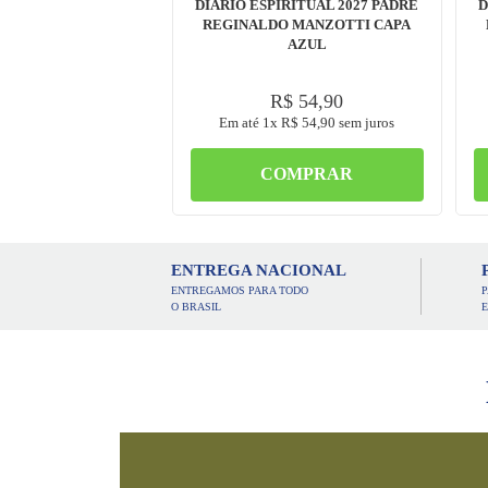
DIÁRIO ESPIRITUAL 2027 PADRE
D
REGINALDO MANZOTTI CAPA
AZUL
R$
54
,
90
Em até
1
x
R$
54
,
90
sem juros
COMPRAR
ENTREGA NACIONAL
ENTREGAMOS PARA TODO
O BRASIL
E