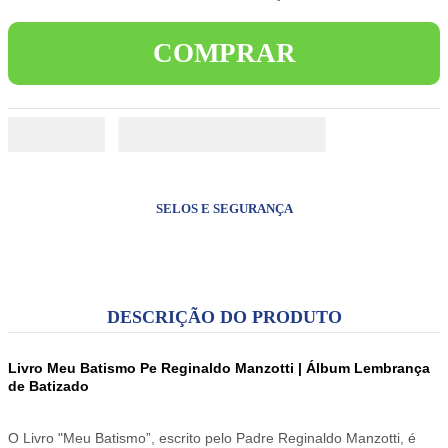
8
º
terços
COMPRAR
9
º
jesus santa chagas
10
º
pulseira
SELOS E SEGURANÇA
DESCRIÇÃO DO PRODUTO
Livro Meu Batismo Pe Reginaldo Manzotti | Álbum Lembrança
de Batizado
O Livro "Meu Batismo”, escrito pelo Padre Reginaldo Manzotti, é