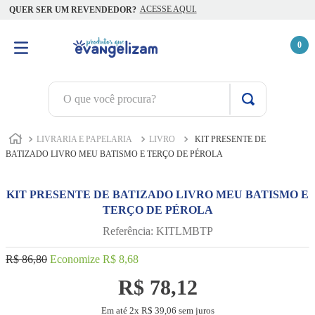
ACESSE AQUI.
QUER SER UM REVENDEDOR?
0
O que você procura?
TERMOS MAIS BUSCADOS
LIVRARIA E PAPELARIA
LIVRO
KIT PRESENTE DE
1
º
terço jesus santas chagas
BATIZADO LIVRO MEU BATISMO E TERÇO DE PÉROLA
2
º
terço santas chagas
KIT PRESENTE DE BATIZADO LIVRO MEU BATISMO E
3
º
biblia
TERÇO DE PÉROLA
4
º
quaresma são miguel
Referência
:
KITLMBTP
5
º
camiseta
R$
86
,
80
Economize
R$
8
,
68
6
º
escapulário
R$
78
,
12
7
º
capelinha jesus santas chagas
Em até
2
x
R$
39
,
06
sem juros