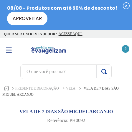
ACESSE AQUI.
QUER SER UM REVENDEDOR?
0
O que você procura?
TERMOS MAIS BUSCADOS
PRESENTE E DECORAÇÃO
VELA
VELA DE 7 DIAS SÃO
1
º
terço jesus santas chagas
MIGUEL ARCANJO
2
º
terço santas chagas
VELA DE 7 DIAS SÃO MIGUEL ARCANJO
3
º
biblia
Referência
:
PH0092
4
º
escapulário