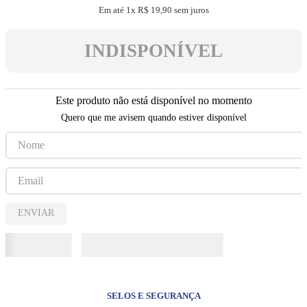
5
º
camiseta
Em até
1
x
R$
19
,
90
sem juros
6
º
capelinha jesus santas chagas
INDISPONÍVEL
7
º
jesus santa chagas
8
º
pulseira
Este produto não está disponível no momento
9
º
biblia sagrada
Quero que me avisem quando estiver disponível
10
º
terços
ENVIAR
SELOS E SEGURANÇA