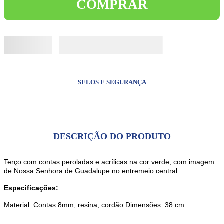
COMPRAR
8
º
jesus santa chagas
9
º
livro inabalável
10
º
biblia sagrada
SELOS E SEGURANÇA
DESCRIÇÃO DO PRODUTO
Terço com contas peroladas e acrílicas na cor verde, com imagem
de Nossa Senhora de Guadalupe no entremeio central.
Especificações:
Material: Contas 8mm, resina, cordão Dimensões: 38 cm