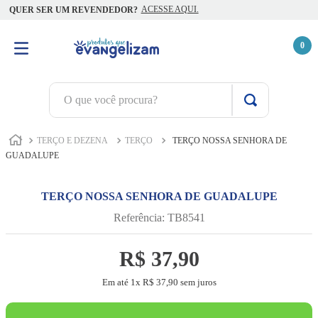
ACESSE AQUI.
QUER SER UM REVENDEDOR?
0
O que você procura?
TERMOS MAIS BUSCADOS
TERÇO E DEZENA
TERÇO
TERÇO NOSSA SENHORA DE
1
º
terço jesus santas chagas
GUADALUPE
2
º
terço santas chagas
TERÇO NOSSA SENHORA DE GUADALUPE
3
º
biblia
Referência
:
TB8541
4
º
escapulário
R$
5
º
capelinha jesus santas chagas
37
,
90
6
º
camiseta
Em até
1
x
R$
37
,
90
sem juros
7
º
pulseira