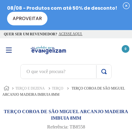
ACESSE AQUI.
QUER SER UM REVENDEDOR?
0
O que você procura?
TERMOS MAIS BUSCADOS
TERÇO E DEZENA
TERÇO
TERÇO COROA DE SÃO MIGUEL
1
º
terço jesus santas chagas
ARCANJO MADEIRA IMBUIA 8MM
2
º
terço santas chagas
TERÇO COROA DE SÃO MIGUEL ARCANJO MADEIRA
3
º
biblia
IMBUIA 8MM
4
º
escapulário
Referência
:
TB8558