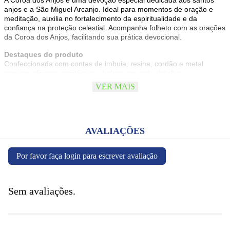
A Coroa dos Anjos é uma devoção especial dedicada aos santos
anjos e a São Miguel Arcanjo. Ideal para momentos de oração e
meditação, auxilia no fortalecimento da espiritualidade e da
confiança na proteção celestial. Acompanha folheto com as orações
da Coroa dos Anjos, facilitando sua prática devocional.
Destaques do produto
Confeccionada com contas de imbuia, resina, cordão e metal
comum, oferece resistência e beleza em cada detalhe.
Um companheiro para sua caminhada de fé
VER MAIS
Perfeita para quem deseja aprofundar sua devoção aos anjos e
cultivar uma vida de oração mais intensa.
Especificações
• Material: Contas de imbuia 8 mm, resina, cordão e metal comum
AVALIAÇÕES
• Dimensões: 30 cm (A) x 2 cm (L)
• Código: TB8558
Por favor faça login para escrever avaliação
Sem avaliações.