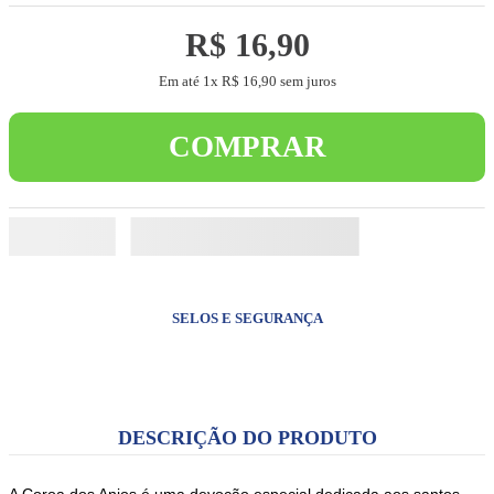
5
º
camiseta
R$
16
,
90
6
º
capelinha jesus santas chagas
Em até
1
x
R$
16
,
90
sem juros
7
º
jesus santa chagas
8
º
pulseira
COMPRAR
9
º
biblia sagrada
10
º
terços
SELOS E SEGURANÇA
DESCRIÇÃO DO PRODUTO