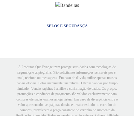
SELOS E SEGURANÇA
A Produtos Que Evangelizam protege seus dados com tecnologias de
segurança e criptografia. Não solicitamos informações sensíveis por e-
mail, telefone ou mensagens. Em caso de dúvida, utilize apenas nossos
canais oficiais. Fotos meramente ilustrativas | Ofertas válidas por tempo
limitado | Vendas sujeitas à análise e confirmação de dados. Os preços,
promoções e condições de pagamento são válidos exclusivamente para
compras efetuadas em nossa loja virtual. Em caso de divergência entre o
valor apresentado nas páginas do site e o valor exibido no carrinho de
compras, prevalecerá o preço constante no carrinho no momento da
finalização do pedido. Todos os produtos estão sujeitos à disponibilidade
de estoque.
Produtos que Evangelizam - CNPJ: 22.065.816/0001-36