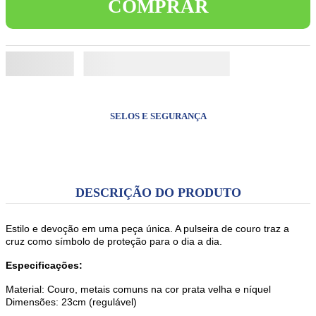
COMPRAR
8
º
terços
9
º
capelinha jesus santas chagas
10
º
pulseira
SELOS E SEGURANÇA
DESCRIÇÃO DO PRODUTO
Estilo e devoção em uma peça única. A pulseira de couro traz a
cruz como símbolo de proteção para o dia a dia.
Especificações:
Material: Couro, metais comuns na cor prata velha e níquel
Dimensões: 23cm (regulável)