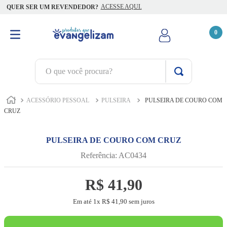
ACESSE AQUI.
QUER SER UM REVENDEDOR?
0
O que você procura?
TERMOS MAIS BUSCADOS
ACESSÓRIO PESSOAL
PULSEIRA
PULSEIRA DE COURO COM
1
º
terço jesus santas chagas
CRUZ
2
º
terço santas chagas
PULSEIRA DE COURO COM CRUZ
3
º
biblia
Referência
:
AC0434
4
º
quaresma são miguel
R$
5
º
camiseta
41
,
90
6
º
escapulário
Em até
1
x
R$
41
,
90
sem juros
7
º
jesus santa chagas