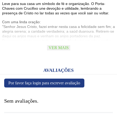
Leve para sua casa um símbolo de fé e organização. O Porta-
Chaves com Crucifixo une devoção e utilidade, lembrando a
presença de Cristo no lar todas as vezes que você sair ou voltar.
Com uma linda oração:
"Senhor Jesus Cristo, fazei entrar nesta casa a felicidade sem fim; a
alegria serena; a caridade verdadeira; a saúd duaroura. Retirem-se
daqui os anjos maus e venham os anjos portadores da paz.
Desapareça desta casa toda discórdia. Manfestai em nós o poder
de Vosso Sando Nome. E abençoai esta casa em nome do Pai e do
VER MAIS
Filho e do Espírito Santo. Amém!"
Especificações:
AVALIAÇÕES
Material: Madeira, metais comuns, frascos de vidro
Por favor faça login para escrever avaliação
Dimensões: 24cm (A) x 15cm (L)
Embalagem: caixa papelão
Sem avaliações.