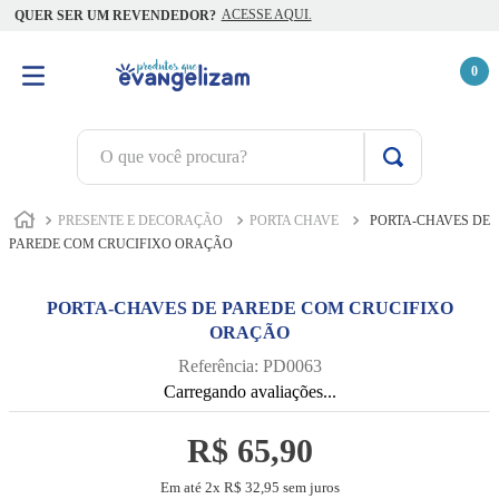
ACESSE AQUI.
QUER SER UM REVENDEDOR?
0
O que você procura?
TERMOS MAIS BUSCADOS
PRESENTE E DECORAÇÃO
PORTA CHAVE
PORTA-CHAVES DE
1
º
terço jesus santas chagas
PAREDE COM CRUCIFIXO ORAÇÃO
2
º
terço santas chagas
PORTA-CHAVES DE PAREDE COM CRUCIFIXO
3
º
biblia
ORAÇÃO
4
º
quaresma são miguel
Referência
:
PD0063
Carregando avaliações...
5
º
escapulário
6
º
camiseta
R$
65
,
90
7
º
jesus santa chagas
Em até
2
x
R$
32
,
95
sem juros