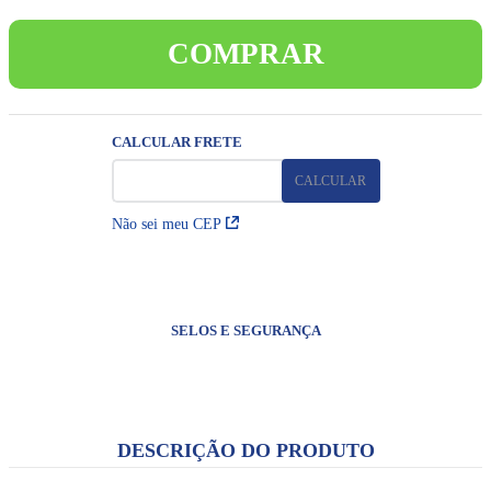
8
º
pulseira
COMPRAR
9
º
capelinha jesus santas chagas
10
º
medalha são bento
Não sei meu CEP
SELOS E SEGURANÇA
DESCRIÇÃO DO PRODUTO