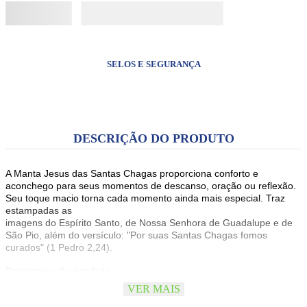
SELOS E SEGURANÇA
DESCRIÇÃO DO PRODUTO
A Manta Jesus das Santas Chagas proporciona conforto e
aconchego para seus momentos de descanso, oração ou reflexão.
Seu toque macio torna cada momento ainda mais especial. Traz
estampadas as
imagens do Espírito Santo, de Nossa Senhora de Guadalupe e de
São Pio, além do versículo: "Por suas Santas Chagas fomos
curados" (1 Pedro 2,24).
Destaques do produto
Produzida em tecido soft peluciado, oferece suavidade, conforto
VER MAIS
térmico e excelente durabilidade.