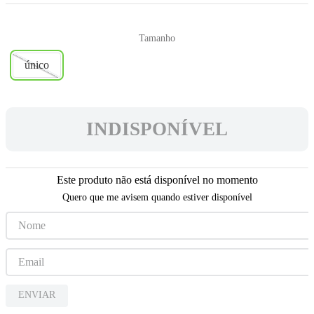
5
º
camiseta
6
º
escapulário
Tamanho
7
º
capelinha jesus santas chagas
único
8
º
terços
9
º
jesus santa chagas
INDISPONÍVEL
10
º
pulseira
Este produto não está disponível no momento
Quero que me avisem quando estiver disponível
ENVIAR