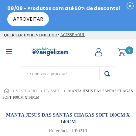
ACESSE AQUI.
QUER SER UM REVENDEDOR?
0
O que você procura?
TERMOS MAIS BUSCADOS
VESTUÁRIO
UNISSEX
MANTA JESUS DAS SANTAS CHAGAS
1
º
terço jesus santas chagas
SOFT 100CM X 140CM
2
º
terço santas chagas
MANTA JESUS DAS SANTAS CHAGAS SOFT 100CM X
3
º
biblia
140CM
4
º
quaresma são miguel
Referência
:
PP0219