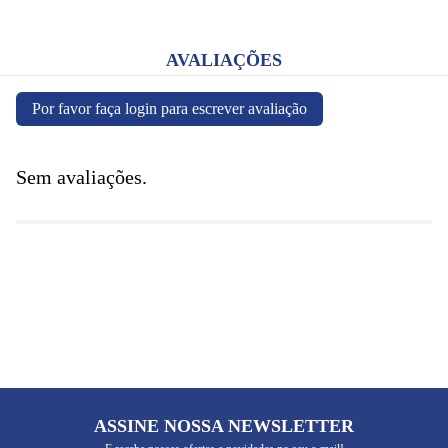
Um companheiro para sua caminhada de fé
Perfeita para acompanhar seus momentos de espiritualidade,
trazendo conforto físico e inspiração para o coração.
AVALIAÇÕES
Especificações
• Material: Soft 100% Poliéster peluciado
• Dimensões: 1,00 m x 1,40 m
Por favor faça login para escrever avaliação
• Código: PP0219
Sem avaliações.
ASSINE NOSSA NEWSLETTER