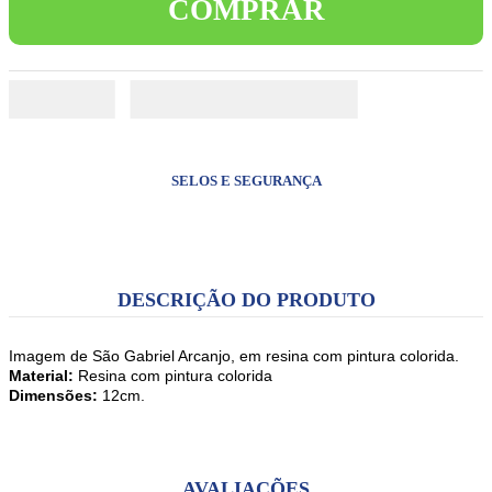
COMPRAR
8
º
pulseira
9
º
biblia sagrada
10
º
terços
SELOS E SEGURANÇA
DESCRIÇÃO DO PRODUTO
Imagem de São Gabriel Arcanjo, em resina com pintura colorida.
Material:
Resina com pintura colorida
Dimensões:
12cm.
AVALIAÇÕES