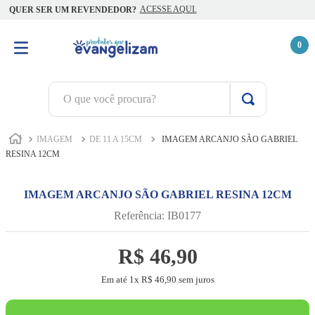
ACESSE AQUI.
QUER SER UM REVENDEDOR?
0
O que você procura?
TERMOS MAIS BUSCADOS
IMAGEM
DE 11 A 15CM
IMAGEM ARCANJO SÃO GABRIEL
1
º
terço jesus santas chagas
RESINA 12CM
2
º
terço santas chagas
IMAGEM ARCANJO SÃO GABRIEL RESINA 12CM
3
º
biblia
Referência
:
IB0177
4
º
escapulário
R$
5
º
camiseta
46
,
90
6
º
capelinha jesus santas chagas
Em até
1
x
R$
46
,
90
sem juros
7
º
jesus santa chagas