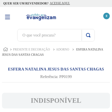
ACESSE AQUI.
QUER SER UM REVENDEDOR?
0
O que você procura?
TERMOS MAIS BUSCADOS
PRESENTE E DECORAÇÃO
ADORNO
ESFERA NATALINA
1
º
terço jesus santas chagas
JESUS DAS SANTAS CHAGAS
2
º
terço santas chagas
ESFERA NATALINA JESUS DAS SANTAS CHAGAS
3
º
biblia
Referência
:
PP0199
4
º
escapulário
5
º
capelinha jesus santas chagas
6
º
camiseta
INDISPONÍVEL
7
º
pulseira