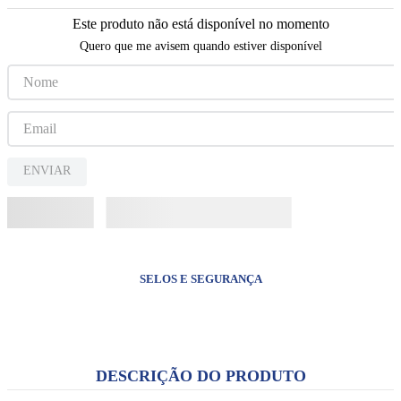
8
º
jesus santa chagas
Este produto não está disponível no momento
9
º
livro inabalável
Quero que me avisem quando estiver disponível
10
º
biblia sagrada
ENVIAR
SELOS E SEGURANÇA
DESCRIÇÃO DO PRODUTO