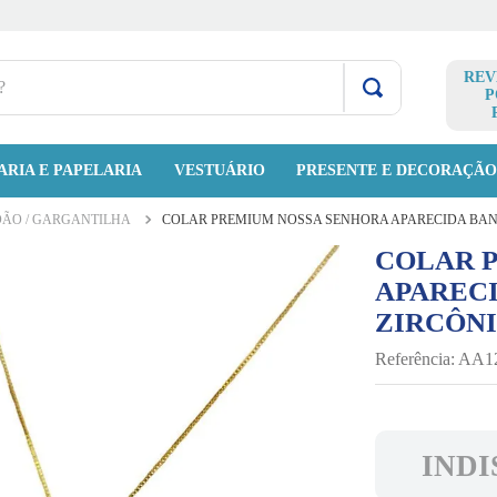
REV
P
ARIA E PAPELARIA
VESTUÁRIO
PRESENTE E DECORAÇÃ
DÃO / GARGANTILHA
COLAR PREMIUM NOSSA SENHORA APARECIDA BAN
COLAR 
APAREC
ZIRCÔN
Referência
:
AA1
INDI