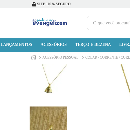
SITE 100% SEGURO
O que você procura?
TERMOS MAIS BUSCADOS
LANÇAMENTOS
ACESSÓRIOS
1
º
terço jesus santas chagas
TERÇO E DEZENA
LIVR
2
º
terço santas chagas
ACESSÓRIO PESSOAL
COLAR / CORRENTE / COR
3
º
biblia
4
º
quaresma são miguel
5
º
camiseta
6
º
escapulário
7
º
jesus santa chagas
8
º
capelinha jesus santas chagas
9
º
terços