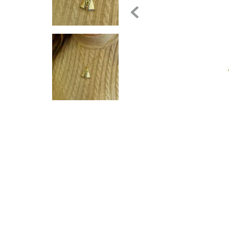
10
º
pulseira