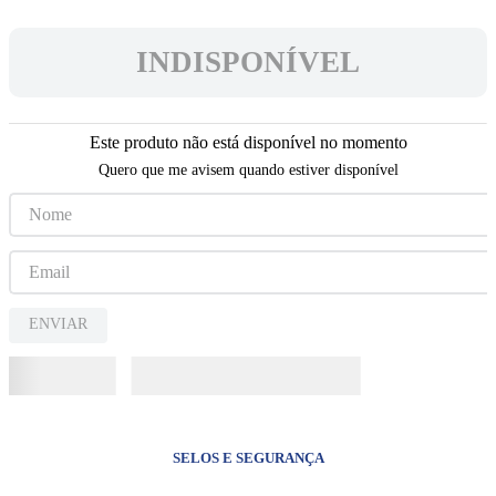
5
º
camiseta
6
º
capelinha jesus santas chagas
INDISPONÍVEL
7
º
jesus santa chagas
8
º
pulseira
Este produto não está disponível no momento
9
º
biblia sagrada
Quero que me avisem quando estiver disponível
10
º
terços
ENVIAR
SELOS E SEGURANÇA