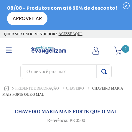
ACESSE AQUI.
QUER SER UM REVENDEDOR?
0
O que você procura?
TERMOS MAIS BUSCADOS
PRESENTE E DECORAÇÃO
CHAVEIRO
CHAVEIRO MARIA
1
º
terço jesus santas chagas
MAIS FORTE QUE O MAL
2
º
terço santas chagas
CHAVEIRO MARIA MAIS FORTE QUE O MAL
3
º
biblia
Referência
:
PK0500
4
º
escapulário