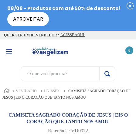
ACESSE AQUI.
QUER SER UM REVENDEDOR?
0
O que você procura?
TERMOS MAIS BUSCADOS
VESTUÁRIO
UNISSEX
CAMISETA SAGRADO CORAÇÃO DE
1
º
terço jesus santas chagas
JESUS | EIS O CORAÇÃO QUE TANTO NOS AMOU
2
º
terço santas chagas
CAMISETA SAGRADO CORAÇÃO DE JESUS | EIS O
3
º
biblia
CORAÇÃO QUE TANTO NOS AMOU
4
º
escapulário
Referência
:
VD0972