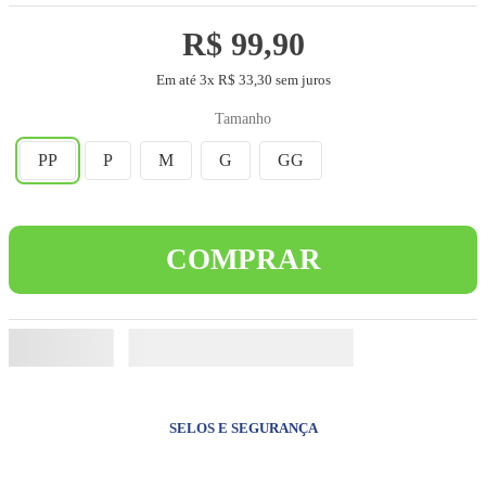
5
º
camiseta
R$
99
,
90
6
º
capelinha jesus santas chagas
Em até
3
x
R$
33
,
30
sem juros
7
º
jesus santa chagas
Tamanho
8
º
pulseira
PP
P
M
G
GG
9
º
biblia sagrada
10
º
terços
COMPRAR
SELOS E SEGURANÇA