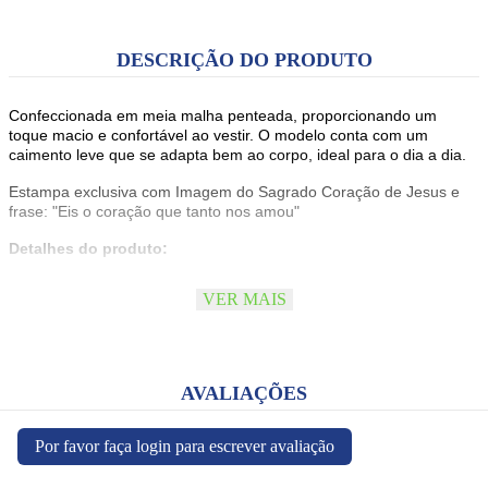
DESCRIÇÃO DO PRODUTO
Confeccionada em meia malha penteada, proporcionando um
toque macio e confortável ao vestir. O modelo conta com um
caimento leve que se adapta bem ao corpo, ideal para o dia a dia.
Estampa exclusiva com Imagem do Sagrado Coração de Jesus e
frase: "Eis o coração que tanto nos amou"
Detalhes do produto:
Cor: Vermelho
VER MAIS
Estampa: Sagrado Coração
Modelo tradicional
Tecido leve e confortável
Composição: 100% algodão
Conforto e durabilidade para uso diário
AVALIAÇÕES
Por favor faça login para escrever avaliação