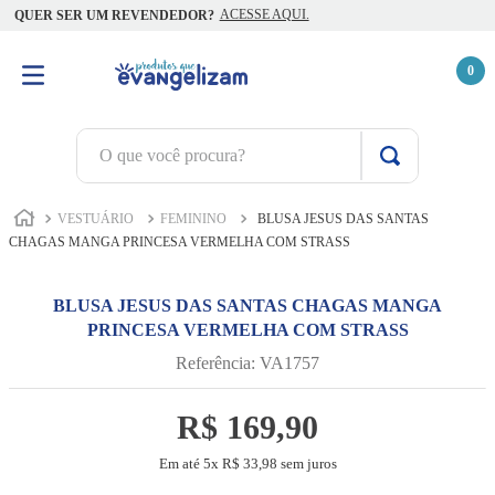
ACESSE AQUI.
QUER SER UM REVENDEDOR?
0
O que você procura?
TERMOS MAIS BUSCADOS
VESTUÁRIO
FEMININO
BLUSA JESUS DAS SANTAS
1
º
terço jesus santas chagas
CHAGAS MANGA PRINCESA VERMELHA COM STRASS
2
º
terço santas chagas
BLUSA JESUS DAS SANTAS CHAGAS MANGA
3
º
biblia
PRINCESA VERMELHA COM STRASS
4
º
escapulário
Referência
:
VA1757
5
º
capelinha jesus santas chagas
R$
169
,
90
6
º
camiseta
Em até
5
x
R$
33
,
98
sem juros
7
º
pulseira