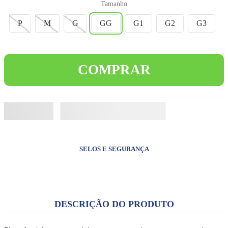
Tamanho
8
º
jesus santa chagas
P
M
G
GG
G1
G2
G3
9
º
livro inabalável
10
º
biblia sagrada
COMPRAR
SELOS E SEGURANÇA
DESCRIÇÃO DO PRODUTO