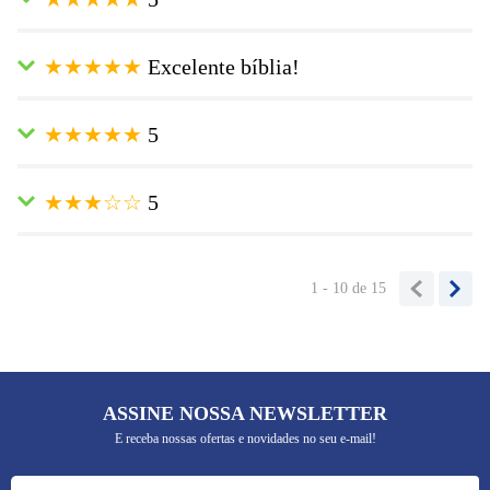
para carregar
Enviado
1 ano atrás
por
Mari Rosa
★
★
★
★
★
Excelente bíblia!
Muito boa, linguagem clara de fácil entendimento, e a letra
também tem um tamanho excelente para leitura.
Enviado
1 ano atrás
por
Ana
★
★
★
★
★
5
Excelente esta bíblia! Linguagem fácil e ainda dá para
acompanhar a leitura do Padre Reginaldo!!👏🏻👏🏻
Enviado
1 ano atrás
por
Giovana
★
★
★
☆
☆
5
Essa bíblia é muito prática, de fácil entendimento. Com a mesma
tradução utilizada pelo padre.
Enviado
1 ano atrás
por
Caroline
Amei, consigo acompanhar o programa Experiência de Deus com
1 - 10
de
15
ela!
ASSINE NOSSA NEWSLETTER
E receba nossas ofertas e novidades no seu e-mail!