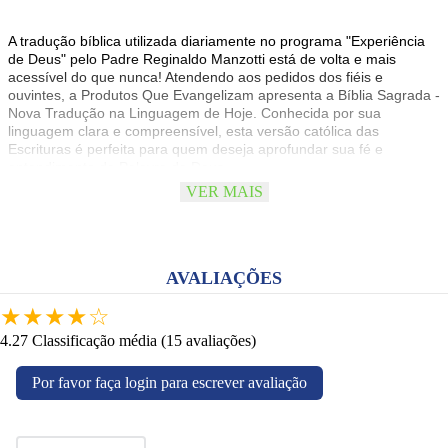
A tradução bíblica utilizada diariamente no programa "Experiência
de Deus" pelo Padre Reginaldo Manzotti está de volta e mais
acessível do que nunca! Atendendo aos pedidos dos fiéis e
ouvintes, a Produtos Que Evangelizam apresenta a Bíblia Sagrada -
Nova Tradução na Linguagem de Hoje. Conhecida por sua
linguagem clara e compreensível, esta versão católica das
Escrituras é perfeita para quem deseja aprofundar sua fé e
entendimento da Palavra de Deus.
VER MAIS
Destaques da edição:
Introduções a todos os livros bíblicos, oferecendo contexto
AVALIAÇÕES
histórico e teológico.
Referências paralelas, que conectam passagens
★
★
★
★
☆
relacionadas, enriquecendo o estudo bíblico.
4.27 Classificação média
(15 avaliações)
Notas de rodapé explicativas, facilitando a compreensão do
texto sagrado.
Vocabulário bíblico, esclarecendo os termos mais
Por favor faça login para escrever avaliação
importantes.
Mapas detalhados, situando os acontecimentos bíblicos
geograficamente.