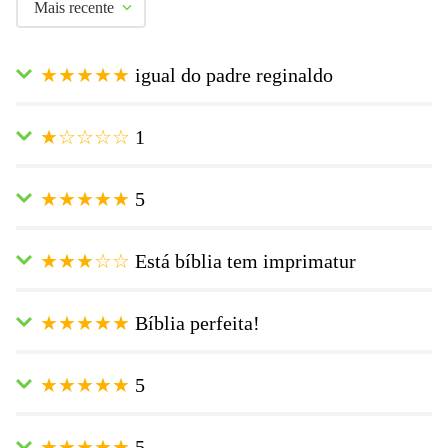
Mais recente
Características do Produto:
★
★
★
★
★
igual do padre reginaldo
Formato: 13,5 cm (Largura) X 20cm(Altura)
Enviado
4 meses atrás
por
angela
Número de páginas: 1.560
★
☆
☆
☆
☆
1
é igual a biblia que o padre usa, muito facil de entender amei amei
Enviado
7 meses atrás
por
Vilaci
★
★
★
★
★
5
Comprei fiz o pagamento e até agora não me enviaram o código
do rastreio. Mando mensagem e não respondem.
Enviado
7 meses atrás
por
Nerina
★
★
★
☆
☆
Está bíblia tem imprimatur
Perfeita, ótima para a copeenção.
Enviado
11 meses atrás
por
Luiz Wanderley
★
★
★
★
★
Bíblia perfeita!
Não comprei ainda gostaria de saber se tem imprimatur
Enviado
1 ano atrás
por
Izabela
★
★
★
★
★
5
Bíblia maravilhosa para fazer a Lectio Divina. <3 Amei!
Enviado
1 ano atrás
por
Karin
★
★
★
★
★
5
Muito boa, vem com capa transparente, tamanho médio perfeito