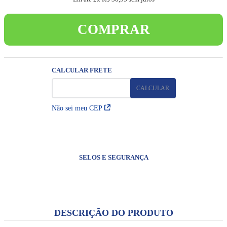
8
º
pulseira
9
º
biblia sagrada
COMPRAR
10
º
terços
Não sei meu CEP
SELOS E SEGURANÇA
DESCRIÇÃO DO PRODUTO