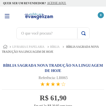
ACESSE AQUI.
QUER SER UM REVENDEDOR?
0
O que você procura?
TERMOS MAIS BUSCADOS
LIVRARIA E PAPELARIA
BÍBLIA
BÍBLIA SAGRADA NOVA
1
º
terço jesus santas chagas
TRADUÇÃO NA LINGUAGEM DE HOJE
2
º
terço santas chagas
BÍBLIA SAGRADA NOVA TRADUÇÃO NA LINGUAGEM
3
º
biblia
DE HOJE
4
º
escapulário
Referência
:
LI0065
★
★
★
★
☆
5
º
camiseta
6
º
capelinha jesus santas chagas
R$
61
,
90
7
º
jesus santa chagas
Em até
2
x
R$
30
,
95
sem juros