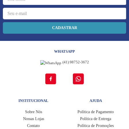
8
º
terços
9
º
jesus santa chagas
10
º
pulseira
CADASTRAR
WHATSAPP
(41) 98752-3672
INSTITUCIONAL
AJUDA
Sobre Nós
Política de Pagamento
Nossas Lojas
Política de Entrega
Contato
Política de Promoções