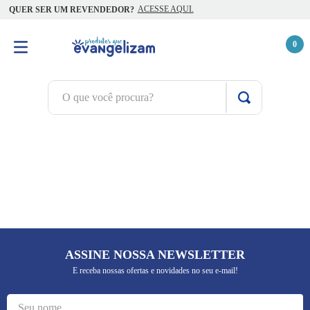
ACESSE AQUI.
QUER SER UM REVENDEDOR?
0
O que você procura?
TERMOS MAIS BUSCADOS
1
º
terço jesus santas chagas
2
º
terço santas chagas
3
º
biblia
4
º
quaresma são miguel
5
º
camiseta
ASSINE NOSSA NEWSLETTER
6
º
escapulário
E receba nossas ofertas e novidades no seu e-mail!
7
º
capelinha jesus santas chagas