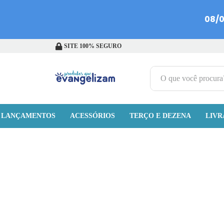
SITE 100% SEGURO
O que você procura?
TERMOS MAIS BUSCADOS
LANÇAMENTOS
ACESSÓRIOS
1
º
terço jesus santas chagas
TERÇO E DEZENA
LIVR
2
º
terço santas chagas
3
º
biblia
4
º
escapulário
5
º
camiseta
6
º
capelinha jesus santas chagas
7
º
jesus santa chagas