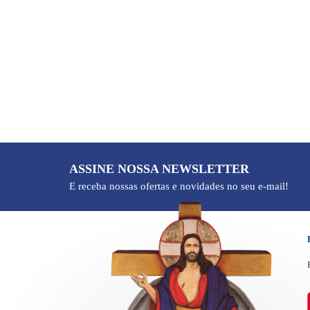
8
º
pulseira
9
º
biblia sagrada
10
º
terços
ASSINE NOSSA NEWSLETTER
E receba nossas ofertas e novidades no seu e-mail!