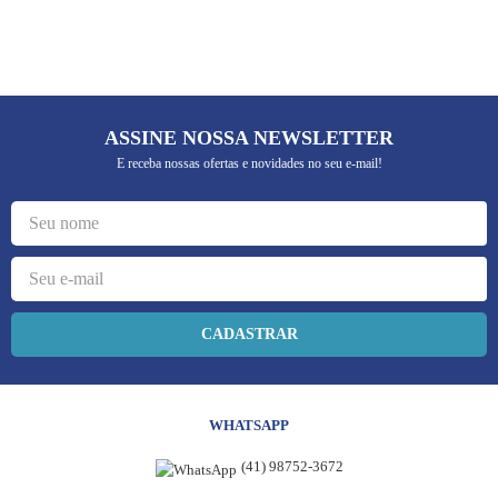
5
º
camiseta
6
º
escapulário
7
º
capelinha jesus santas chagas
8
º
terços
ASSINE NOSSA NEWSLETTER
E receba nossas ofertas e novidades no seu e-mail!
9
º
jesus santa chagas
10
º
pulseira
CADASTRAR
WHATSAPP
(41) 98752-3672