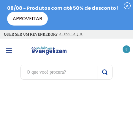
ACESSE AQUI.
QUER SER UM REVENDEDOR?
0
O que você procura?
TERMOS MAIS BUSCADOS
1
º
terço jesus santas chagas
2
º
terço santas chagas
3
º
biblia
4
º
quaresma são miguel