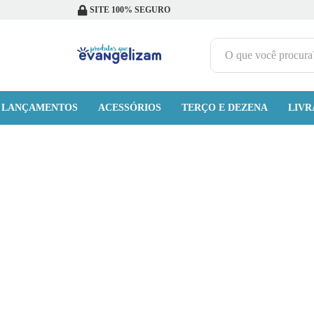
SITE 100% SEGURO
O que você procura?
TERMOS MAIS BUSCADOS
LANÇAMENTOS
ACESSÓRIOS
1
º
terço jesus santas chagas
TERÇO E DEZENA
LIVR
2
º
terço santas chagas
3
º
biblia
4
º
quaresma são miguel
5
º
camiseta
6
º
escapulário
7
º
jesus santa chagas
8
º
pulseira
9
º
capelinha jesus santas chagas