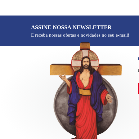
10
º
medalha são bento
ASSINE NOSSA NEWSLETTER
E receba nossas ofertas e novidades no seu e-mail!