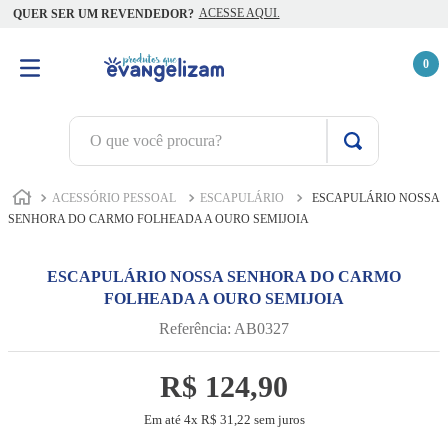
ACESSE AQUI.
QUER SER UM REVENDEDOR?
0
O que você procura?
TERMOS MAIS BUSCADOS
ACESSÓRIO PESSOAL
ESCAPULÁRIO
ESCAPULÁRIO NOSSA
1
º
terço jesus santas chagas
SENHORA DO CARMO FOLHEADA A OURO SEMIJOIA
2
º
terço santas chagas
ESCAPULÁRIO NOSSA SENHORA DO CARMO
3
º
biblia
FOLHEADA A OURO SEMIJOIA
4
º
quaresma são miguel
Referência
:
AB0327
5
º
camiseta
R$
124
,
90
6
º
escapulário
Em até
4
x
R$
31
,
22
sem juros
7
º
capelinha jesus santas chagas