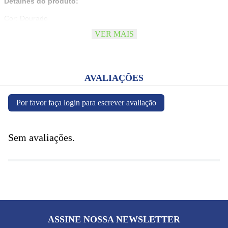
Detalhes do produto:
Cor: Dourado
Material: Semijoia folheada a ouro
VER MAIS
Comprimento: 70 cm
Corrente veneziana com bolinhas
Medalhas: Nossa Senhora do Carmo e Sagrado Coração de Jesus
Garantia: 1 ano
AVALIAÇÕES
Por favor faça login para escrever avaliação
Sem avaliações.
ASSINE NOSSA NEWSLETTER