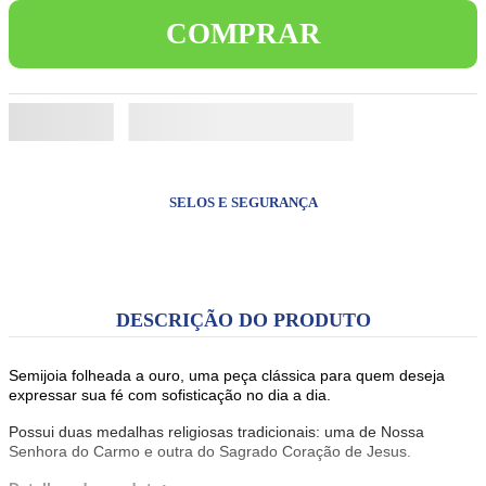
8
º
terços
COMPRAR
9
º
jesus santa chagas
10
º
pulseira
SELOS E SEGURANÇA
DESCRIÇÃO DO PRODUTO
Semijoia folheada a ouro, uma peça clássica para quem deseja
expressar sua fé com sofisticação no dia a dia.
Possui duas medalhas religiosas tradicionais: uma de Nossa
Senhora do Carmo e outra do Sagrado Coração de Jesus.