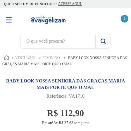
ACESSE AQUI.
QUER SER UM REVENDEDOR?
0
O que você procura?
TERMOS MAIS BUSCADOS
VESTUÁRIO
FEMININO
BABY LOOK NOSSA SENHORA DAS
1
º
terço jesus santas chagas
GRAÇAS MARIA MAIS FORTE QUE O MAL
2
º
terço santas chagas
BABY LOOK NOSSA SENHORA DAS GRAÇAS MARIA
3
º
biblia
MAIS FORTE QUE O MAL
4
º
escapulário
Referência
:
VA1710
5
º
camiseta
R$
112
,
90
6
º
capelinha jesus santas chagas
Em até
3
x
R$
37
,
63
sem juros
7
º
pulseira