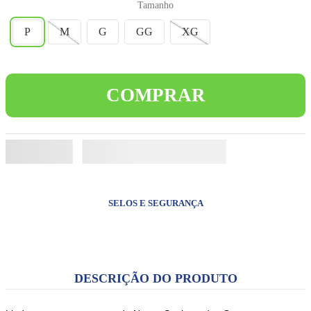
Tamanho
8
º
biblia sagrada
P
M
G
GG
XG
9
º
livro inabalável
10
º
imagem jesus santa chagas
COMPRAR
SELOS E SEGURANÇA
DESCRIÇÃO DO PRODUTO