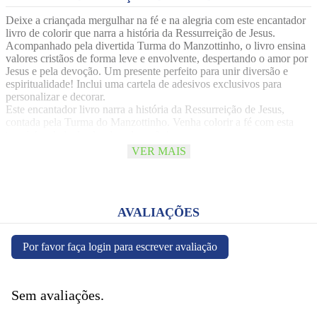
Deixe a criançada mergulhar na fé e na alegria com este encantador
livro de colorir que narra a história da Ressurreição de Jesus.
Acompanhado pela divertida Turma do Manzottinho, o livro ensina
valores cristãos de forma leve e envolvente, despertando o amor por
Jesus e pela devoção. Um presente perfeito para unir diversão e
espiritualidade! Inclui uma cartela de adesivos exclusivos para
personalizar e decorar.
Este encantador livro narra a história da Ressurreição de Jesus,
contada pela Turma do Manzottinho. Venha colorir a fé com esta
turminha cheia de alegria e devoção!
Especificação:
VER MAIS
16 páginas, sendo 12 páginas de miolo preto e branco para colorir
Tamanho: 16,5cm x 24,5cm
Acompanha cartela de adesivos.
AVALIAÇÕES
Por favor faça login para escrever avaliação
Sem avaliações.