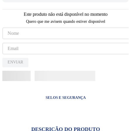
8
º
pulseira
9
º
capelinha jesus santas chagas
Este produto não está disponível no momento
Quero que me avisem quando estiver disponível
10
º
medalha são bento
ENVIAR
SELOS E SEGURANÇA
DESCRIÇÃO DO PRODUTO