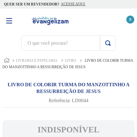
ACESSE AQUI.
QUER SER UM REVENDEDOR?
0
O que você procura?
TERMOS MAIS BUSCADOS
LIVRARIA E PAPELARIA
LIVRO
LIVRO DE COLORIR TURMA
1
º
terço jesus santas chagas
DO MANZOTTINHO A RESSURREIÇÃO DE JESUS
2
º
terço santas chagas
LIVRO DE COLORIR TURMA DO MANZOTTINHO A
3
º
biblia
RESSURREIÇÃO DE JESUS
4
º
quaresma são miguel
Referência
:
LD0044
5
º
camiseta
6
º
escapulário
INDISPONÍVEL
7
º
jesus santa chagas